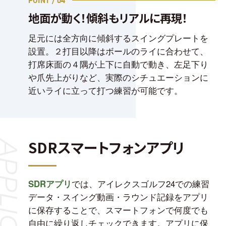
POINT / 04
地面が動く！傾斜もリアルに再現！
足元には全方向に傾斜するスイングプレートを
設置。２打目以降はボールのライに合わせて、
打席床面の４隅が上下に自動で動き、左足下り
や爪先上がりなど、実際のシチュエーションに
近いライに立って打つ練習が可能です。
SDRスマートフォンアプリ
PLICATION
SDRアプリ
では、アイレクスゴルフ24での練習
データ・スイング動画・ラウンド記録をアプリ
に保存することで、スマートフォンで何度でも
自由に繰り返しチェックできます。
アプリに保